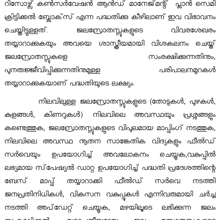
റിസോഴ്സ് കൺസർവേഷൻ ആൻഡ് മാനേജ്‌മന്റ് പ്ലാൻ സെമി
ക്രിട്ടിക്കൽ ബ്ലോക്‌സ് എന്ന പദ്ധതിക്കു കീഴിലാണ് ഇവ വിഭാവനം
d
ചെയ്തിട്ടുള്ളത്. ജലസ്രോതസ്സുകളുടെ വിവരശേഖരം
തയ്യാറാക്കുകയും അവയെ ശാസ്ത്രീയമായി വിശകലനം ചെയ്ത്
U
ജലസ്രോതസ്സുകളെ സംരക്ഷിക്കുന്നതിനും,
പുനരുജ്ജീവിപ്പിക്കുന്നതിനുമുള്ള പരിപാലനമുറകൾ
തയ്യാറാക്കുകയാണ് പദ്ധതിയുടെ ലക്ഷ്യം.
s
നിലവിലുള്ള ജലസ്രോതസ്സുകളുടെ (തോടുകൾ, പുഴകൾ,
കുളങ്ങൾ, കിണറുകൾ) നിലവിലെ അവസ്ഥയും പ്രശ്നങ്ങളും
e
കണ്ടെത്തുക, ജലസ്രോതസ്സുകളുടെ വിപുലമായ മാപ്പിംഗ് നടത്തുക,
നിലവിലെ അവസ്ഥ നൂതന സാങ്കേതിക വിദ്യകളും ഫീൽഡ്
B
സർവെയും ഉപയോഗിച്ച് അവലോകനം ചെയ്യുക,വകുപ്പിൽ
ലഭ്യമായ സ്‌പേഷ്യൽ ഡാറ്റ ഉപയോഗിച്ച് പദ്ധതി പ്രദേശത്തിന്റെ
ബേസ് മാപ്പ് തയ്യാറാക്കി ഫീൽഡ് സർവെ നടത്തി
o
ജനപ്രതിനിധികൾ, വികസന വകുപ്പുകൾ എന്നിവരുമായി ചർച്ച
നടത്തി അപ്ഡേറ്റ് ചെയ്യുക, മഴയിലൂടെ ലഭിക്കുന്ന ജലം
a