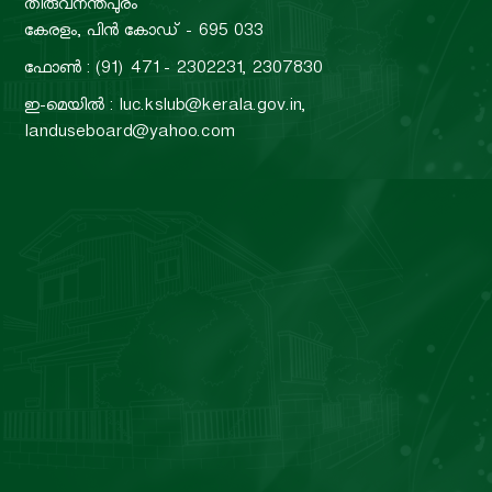
തിരുവനന്തപുരം
കേരളം, പിൻ കോഡ് - 695 033
ഫോൺ : (91) 471 - 2302231, 2307830
ഇ-മെയിൽ : luc.kslub@kerala.gov.in,
landuseboard@yahoo.com