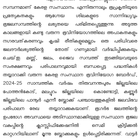
B
o
സമ്പന്നമാണ് കേരള സംസ്ഥാനം. എന്നിരുന്നാലും ഭൂപ്രകൃതിയുടെ
t
a
പ്രത്യേകതകളും ആഗ്നേയ ശിലകളുടെ സാന്നിദ്ധ്യവും
r
ഭൂജലസമ്പത്തിന്റെ ലഭ്യതയെ പരിമിതപ്പെടുത്തുന്നു. അടുത്ത
d
കാലങ്ങളായി കണ്ടു വരുന്ന ഭൂവിനിയോഗത്തിലെ അപാകതകളും
a
നഗരവത്കരണവും കൃഷി രീതികളുമെല്ലാം ഒരു പരിധിവരെ
ജലദൗർലഭ്യത്തിന്റെ തോത് ഗണ്യമായി വർദ്ധിപ്പിക്കുകയും
t
ചെയ്‌തു. മണ്ണ്, ജലം, ജൈവ സമ്പത്ത് തുടങ്ങിയവയുടെ
സംരക്ഷണവും പരിപാലനവുമായി ബന്ധപ്പെട്ട പദ്ധതികൾ
e
തയ്യാറാക്കി വരുന്ന കേരള സംസ്ഥാന ഭൂവിനിയോഗ ബോർഡ്,
2024-25 സാമ്പത്തിക വർഷം തിരുവനന്തപുരം ജില്ലയിലെ
പോത്തൻകോട്, മലപ്പുറം ജില്ലയിലെ കൊണ്ടോട്ടി, കണ്ണൂർ
L
ജില്ലയിലെ പാനൂർ എന്നീ ബ്ലോക്ക് പഞ്ചായത്തുകളിൽ ജലവിഭവ
പരിപാലന രേഖ തയ്യാറാക്കുകയാണ്. ഭൂഗർഭ ജലത്തിന്റെ
a
ഉപഭോഗ അവസ്ഥയെ അടിസ്ഥാനമാക്കിയുള്ള സംസ്ഥാന ഭൂജല
വകുപ്പിന്റെ ക്ലാസ്സിഫിക്കേഷനിൽ സെമി ക്രിട്ടിക്കൽ
കാറ്റഗറിയിലാണ് മൂന്നു ബ്ലോക്കുകളും ഉൾപ്പെട്ടിരിക്കുന്നത്. വാട്ടർ
n