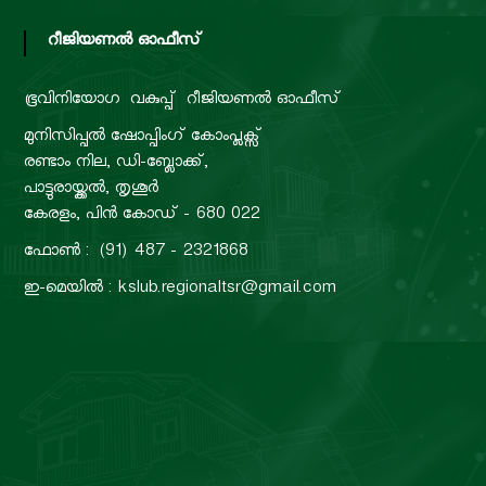
റീജിയണൽ ഓഫീസ്
ഭൂവിനിയോഗ വകുപ്പ്
റീജിയണൽ ഓഫീസ്
മുനിസിപ്പൽ ഷോപ്പിംഗ് കോംപ്ലക്സ്
രണ്ടാം നില, ഡി-ബ്ലോക്ക്,
പാട്ടുരായ്ക്കൽ, തൃശൂർ
കേരളം, പിൻ കോഡ് - 680 022
ഫോൺ : (91) 487 - 2321868
ഇ-മെയിൽ : kslub.regionaltsr@gmail.com