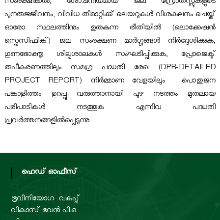
സംരക്ഷിക്കൽ, ശോചനീയമായ ജല സ്രോതസ്സുകളുടെ
പുനരുജ്ജീവനം, വിവിധ തീമാറ്റിക്ക് ലെയറുകൾ വിശകലനം ചെയ്ത്
ഓരോ സ്ഥലത്തിനും ഉതകുന്ന രീതിയിൽ (ലൊക്കേഷൻ
r
സ്പെസിഫിക്) ജല സംരക്ഷണ മാർഗ്ഗങ്ങൾ നിർദ്ദേശിക്കുക,
ഗുണഭോക്തൃ ശില്പശാലകൾ സംഘടിപ്പിക്കുക, പ്രോജെക്ട്
d
രുപീകരണത്തിലും സമഗ്ര പദ്ധതി രേഖ (DPR-DETAILED
PROJECT REPORT) നിർമ്മാണ വേളയിലും പൊതുജന
പങ്കാളിത്തം ഉറപ്പു വരുത്താനായി പുഴ നടത്തം മുതലായ
പരിപാടികൾ നടത്തുക എന്നിവ പദ്ധതി
പ്രവർത്തനങ്ങളിൽപ്പെടുന്നു.
ഹെഡ് ഓഫീസ്
ഭൂവിനിയോഗ വകുപ്പ്
വികാസ് ഭവൻ പി.ഒ.