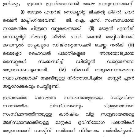
B
ഉൾപ്പെട്ട
പ്രധാന പ്രവർത്തനങ്ങൾ താഴെ പറയുന്നവയാണ്
o
(i)
ടോട്ടൽ എനർജി സെക്യൂരിറ്റി മിഷന്റെ കീഴിൽ പവർ
t
a
ലൈൻ മാപ്പിംഗിനുവേണ്ടി
ജി
.
ഐ
.
എസ്
.
സംബന്ധമായ
r
സാങ്കേതിക പിന്തുണ നല്കുകയുണ്ടായി
d
(ii)
ടോട്ടൽ എനർജി
a
സെക്യൂരിറ്റി മിഷന്റെ കീഴിൽ പവർ ലൈൻ മാപ്പിംഗിനായി
കഡസ്ട്രൽ മാപ്പുകളുടെ ഡിജിറ്റൈസേഷൻ ചെയ്തു നൽകി
(iii)
t
മൈക്രോ ഹൈഡൽ പദ്ധതികളുടെ
അനുയോജ്യമായ
സൈറ്റുകൾ സംബന്ധിച്ച്
ഡിജിറ്റൽ ഡാറ്റാബേസ്
തയ്യാറാക്കുകയുണ്ടായി
(iv)
നിരവധി തദ്ദേശസ്വയംഭരണ
e
സ്ഥാപനങ്ങൾക്ക് വേണ്ടിയുള്ള നീർത്തടാധിഷ്ഠിത
മാസ്റ്റർ പ്ലാൻ
തയ്യാറാക്കുകയും ചെയ്തിട്ടുണ്ട്
.
L
ഇതുകൂടാതെ ഗവേഷണ സ്ഥാപനങ്ങളുടെയും സാമൂഹിക
–
സാമ്പത്തിക വിദഗ്
ധരുടെയും പിന്തുണയോടെ
a
സംസ്
ഥാനത്തിനായുള്ള കാർഷിക വിള സമ്പ്രദായങ്ങളെ
അടിസ്ഥാനമാക്കിയുള്ള മാതൃകാ ഭൂവിനിയോഗ പദ്ധതികൾ
തയ്യാറാക്കാൻ വകുപ്പിന് സർക്കാർ നിർദേശം നൽകിയിട്ടുണ്ട്
.
n