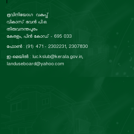
ഭൂവിനിയോഗ വകുപ്പ്
വികാസ് ഭവൻ പി.ഒ.
തിരുവനന്തപുരം
കേരളം, പിൻ കോഡ് - 695 033
ഫോൺ : (91) 471 - 2302231, 2307830
ഇ-മെയിൽ : luc.kslub@kerala.gov.in,
landuseboard@yahoo.com