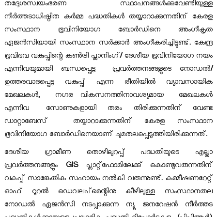
തദ്ദേശസ്വയംഭരണ സ്ഥാപനങ്ങൾക്കുവേണ്ടിയുള്ള
നീർത്തടാധിഷ്ഠിത കർമ്മ പദ്ധതികൾ തയ്യാറാക്കുന്നതിന് കേരള
d
സംസ്ഥാന ഭൂവിനിയോഗ ബോർഡിനെ അംഗീകൃത
ഏജൻസിയായി സംസ്ഥാന സർക്കാർ അംഗീകരിച്ചിട്ടുണ്ട്
.
കേന്ദ്ര
U
ഭൂവിഭവ വകുപ്പിന്റെ കൺട്രി പ്ലാനിംഗ്
/
ദേശീയ ഭൂവിനിയോഗ നയം
എന്നിവയുമായി ബന്ധപ്പെട്ട
പ്രവർത്തനങ്ങളുടെ നോഡൽ
/
ഉത്തരവാദപ്പെട്ട വകുപ്പ് എന്ന രീതിയിൽ വ്യാവസായിക
s
മേഖലകൾ
,
നഗര വികസനത്തിനാവശ്യമായ
മേഖലകൾ
എന്നിവ
സോണുകളായി
തരം
തിരിക്കുന്നതിന്
വേണ്ട
e
ഡാറ്റാബേസ്
തയ്യാറാക്കുന്നതിന് കേരള സംസ്ഥാന
ഭൂവിനിയോഗ ബോർഡിനെയാണ് ചുമതലപ്പെടുത്തിയിരിക്കുന്നത്
.
B
ദേശീയ ഗ്രാമീണ തൊഴിലുറപ്പ് പദ്ധതിയുടെ എല്ലാ
പ്രവർത്തനങ്ങളും
GIS
പ്ലാറ്റ്
ഫോമിലേക്ക് കൊണ്ടുവരുന്നതിന്
വകുപ്പ് സാങ്കേതിക സഹായം നൽകി വരുന്നുണ്ട്
.
കമ്മീഷണറേറ്റ്
o
ഓഫ് റൂറൽ ഡെവലപ്
മെന്റിനു കീഴിലുള്ള സംസ്ഥാനതല
നോഡൽ ഏജൻസി നടപ്പാക്കുന്ന ന്യൂ ജനറേഷൻ നീർത്തട
a