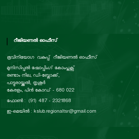
റീജിയണൽ ഓഫീസ്
ഭൂവിനിയോഗ വകുപ്പ്
റീജിയണൽ ഓഫീസ്
മുനിസിപ്പൽ ഷോപ്പിംഗ് കോംപ്ലക്സ്
രണ്ടാം നില, ഡി-ബ്ലോക്ക്,
പാട്ടുരായ്ക്കൽ, തൃശൂർ
കേരളം, പിൻ കോഡ് - 680 022
ഫോൺ : (91) 487 - 2321868
ഇ-മെയിൽ : kslub.regionaltsr@gmail.com