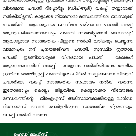
പദ്ധതികൾക്കായുള്ള പ്രാഥമിക പദ്ധതി റിപ്പോർട്ടുകളും
(
പിപിആർ
)
വിശദമായ പദ്ധതി റിപ്പോർട്ടും
(
ഡിപിആർ
)
വകുപ്പ് തയ്യാറാക്കി
നൽകിയിട്ടുണ്ട്
.
കാട്ടാക്കട നിയമസഭാ മണ്ഡലത്തിലെ ജലസമൃദ്ധി
r
പദ്ധതിക്ക്
ആവശ്യമായ ജലവിഭവ പരിപാലന പദ്ധതി വകുപ്പ്
തയ്യാറാക്കിയതിനോടൊപ്പം പദ്ധതി നടത്തിപ്പുമായി ബന്ധപ്പെട്ട്
d
ആവശ്യമായ സാങ്കേതിക പിന്തുണ നൽകി വരികയും ചെയ്യുന്നു
.
വാമനപുരം നദീ പുനരുജ്ജീവന പദ്ധതി
,
സുസ്ഥിര തൃത്താല
പദ്ധതി തുടങ്ങിയവയുടെ വിശദമായ പദ്ധതി
രേഖകൾ
തയ്യാറാക്കുന്നതിന് വകുപ്പ്
നേതൃത്വം നൽകിയിരുന്നു
.
ദേശീയ
ഗ്രാമീണ തൊഴിലുറപ്പ് പദ്ധതിയുടെ കീഴിൽ നടപ്പിലാക്കുന്ന നീരുറവ്
പദ്ധതിക്കും വകുപ്പ് സാങ്കേതിക സഹായം നൽകി വരുന്നു
.
ഇതോടൊപ്പം കൊല്ലം ജില്ലയിലെ കൊട്ടാരക്കര നിയോജക
മണ്ഡലത്തിന്റെ
ജിഐഎസ് അടിസ്ഥാനമാക്കിയുള്ള ലാൻഡ്
റിസോഴ്
സ് വെബ് പോർട്ടലിനുള്ള സാങ്കേതിക പിന്തുണയും
വകുപ്പ് നൽകി വരുന്നു
.
ഹെഡ് ഓഫീസ്