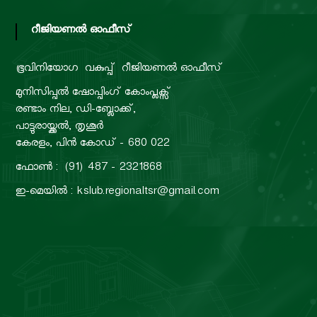
റീജിയണൽ ഓഫീസ്
d
ഭൂവിനിയോഗ വകുപ്പ്
റീജിയണൽ ഓഫീസ്
U
മുനിസിപ്പൽ ഷോപ്പിംഗ് കോംപ്ലക്സ്
രണ്ടാം നില, ഡി-ബ്ലോക്ക്,
പാട്ടുരായ്ക്കൽ, തൃശൂർ
s
കേരളം, പിൻ കോഡ് - 680 022
ഫോൺ : (91) 487 - 2321868
e
ഇ-മെയിൽ : kslub.regionaltsr@gmail.com
B
o
a