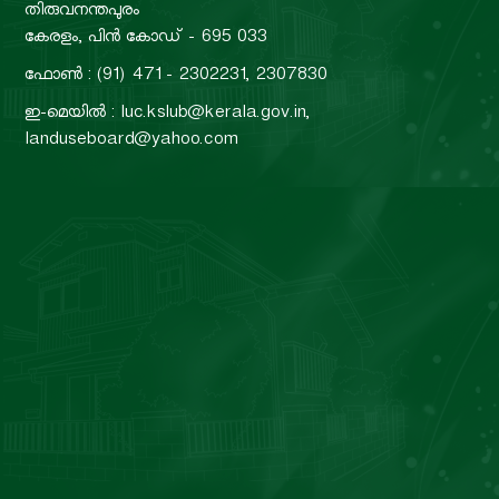
B
തിരുവനന്തപുരം
o
കേരളം, പിൻ കോഡ് - 695 033
t
a
ഫോൺ : (91) 471 - 2302231, 2307830
r
d
ഇ-മെയിൽ : luc.kslub@kerala.gov.in,
a
landuseboard@yahoo.com
t
e
L
a
n