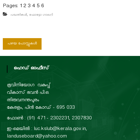
Pages:
1
2
3
4
5
6
,
പദ്ധതികൾ
ഫോട്ടോ ഗാലറി
പോ
പഴയ പോസ്റ്റുകൾ
സ്റ്റു
ഹെഡ് ഓഫീസ്
ക്ക
ളി
ഭൂവിനിയോഗ വകുപ്പ്
വികാസ് ഭവൻ പി.ഒ.
ലൂ
തിരുവനന്തപുരം
കേരളം, പിൻ കോഡ് - 695 033
ടെ
ഫോൺ : (91) 471 - 2302231, 2307830
ഇ-മെയിൽ : luc.kslub@kerala.gov.in,
landuseboard@yahoo.com