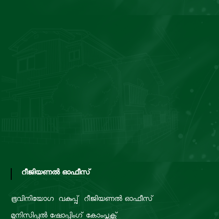
റീജിയണൽ ഓഫീസ്
ഭൂവിനിയോഗ വകുപ്പ്
റീജിയണൽ ഓഫീസ്
മുനിസിപ്പൽ ഷോപ്പിംഗ് കോംപ്ലക്സ്