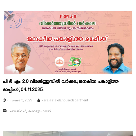
പി ർ എം 2.0 വിരൽത്തുമ്പിൽ വർക്കല,ജനകീയ പങ്കാളിത്ത
മാപ്പിംഗ്,04.11.2025.
നവംബർ 5, 2025
keralastatelandusedepartment
,
പദ്ധതികൾ
ഫോട്ടോ ഗാലറി