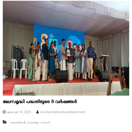
ജലസമൃദ്ധി പദ്ധതിയുടെ 8 വർഷങ്ങൾ
ജനുവരി 14, 2026
keralastatelandusedepartment
,
പദ്ധതികൾ
ഫോട്ടോ ഗാലറി