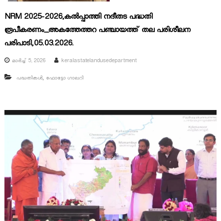
NRM 2025-2026,കൽപ്പാത്തി നദീതട പദ്ധതി
r
രൂപീകരണം_അകത്തേത്തറ പഞ്ചായത്ത് തല പരിശീലന
പരിപാടി,05.03.2026.
d
മാർച്ച്‌ 5, 2026
keralastatelandusedepartment
,
പദ്ധതികൾ
ഫോട്ടോ ഗാലറി