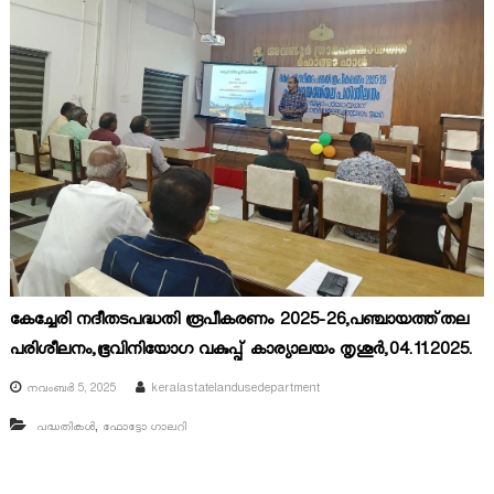
കേച്ചേരി നദീതടപദ്ധതി രൂപീകരണം 2025-26,പഞ്ചായത്ത്തല
പരിശീലനം,ഭൂവിനിയോഗ വകുപ്പ് കാര്യാലയം തൃശൂർ,04.11.2025.
നവംബർ 5, 2025
keralastatelandusedepartment
,
പദ്ധതികൾ
ഫോട്ടോ ഗാലറി