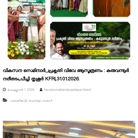
വികസന സെമിനാർ_പ്രകൃതി വിഭവ ആസൂത്രണം : കരുവന്നൂർ
നദീതടം,പീച്ചി തൃശൂർ KFRI,31.01.2026.
ഫെബ്രുവരി 1, 2026
keralastatelandusedepartment
,
പദ്ധതികൾ
ഫോട്ടോ ഗാലറി