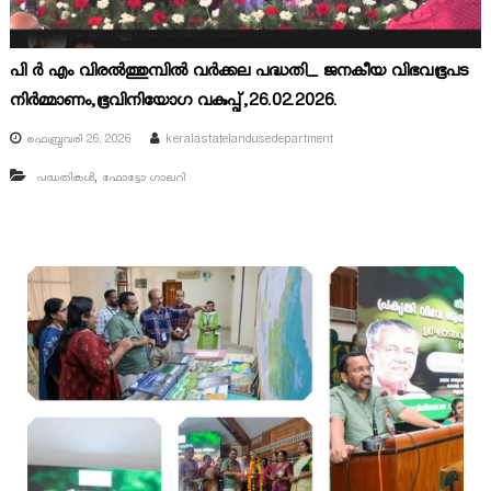
പി ർ എം വിരൽത്തുമ്പിൽ വർക്കല പദ്ധതി_ ജനകീയ വിഭവഭൂപട
നിർമ്മാണം,ഭൂവിനിയോഗ വകുപ്പ്,26.02.2026.
ഫെബ്രുവരി 26, 2026
keralastatelandusedepartment
,
പദ്ധതികൾ
ഫോട്ടോ ഗാലറി