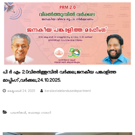
പി ർ എം 2.0വിരൽത്തുമ്പിൽ വർക്കല,ജനകീയ പങ്കാളിത്ത
മാപ്പിംഗ്,വർക്കല,24.10.2025.
ഒക്ടോബർ 24, 2025
keralastatelandusedepartment
,
പദ്ധതികൾ
ഫോട്ടോ ഗാലറി