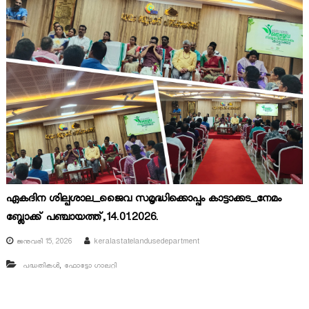
ഏകദിന ശില്പശാല_ജൈവ സമൃദ്ധിക്കൊപ്പം കാട്ടാക്കട_നേമം
ബ്ലോക്ക് പഞ്ചായത്ത്,14.01.2026.
ജനുവരി 15, 2026
keralastatelandusedepartment
,
പദ്ധതികൾ
ഫോട്ടോ ഗാലറി