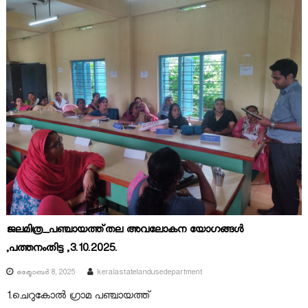
ജലമിത്ര_പഞ്ചായത്ത്തല അവലോകന യോഗങ്ങൾ
,പത്തനംതിട്ട ,3.10.2025.
ഒക്ടോബർ 8, 2025
keralastatelandusedepartment
1.ചെറുകോൽ ഗ്രാമ പഞ്ചായത്ത്