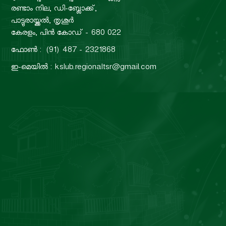
രണ്ടാം നില, ഡി-ബ്ലോക്ക്,
പാട്ടുരായ്ക്കൽ, തൃശൂർ
കേരളം, പിൻ കോഡ് - 680 022
ഫോൺ : (91) 487 - 2321868
ഇ-മെയിൽ : kslub.regionaltsr@gmail.com