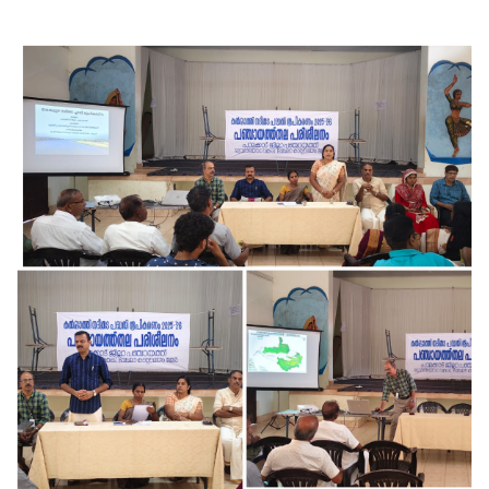
d
U
s
e
B
o
a