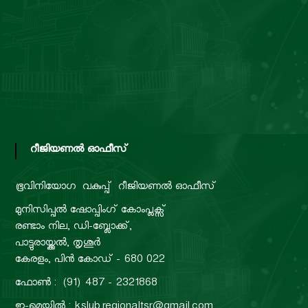
r
d
റീജിയണൽ ഓഫീസ്
ഭൂവിനിയോഗ വകുപ്പ്
റീജിയണൽ ഓഫീസ്
മുനിസിപ്പൽ ഷോപ്പിംഗ് കോംപ്ലക്സ്
രണ്ടാം നില, ഡി-ബ്ലോക്ക്,
പാട്ടുരായ്ക്കൽ, തൃശൂർ
കേരളം, പിൻ കോഡ് - 680 022
ഫോൺ : (91) 487 - 2321868
ഇ-മെയിൽ : kslub.regionaltsr@gmail.com