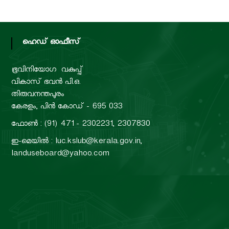
d
ഹെഡ് ഓഫീസ്
U
ഭൂവിനിയോഗ വകുപ്പ്
വികാസ് ഭവൻ പി.ഒ.
s
തിരുവനന്തപുരം
കേരളം, പിൻ കോഡ് - 695 033
ഫോൺ : (91) 471 - 2302231, 2307830
e
ഇ-മെയിൽ : luc.kslub@kerala.gov.in,
landuseboard@yahoo.com
B
o
a