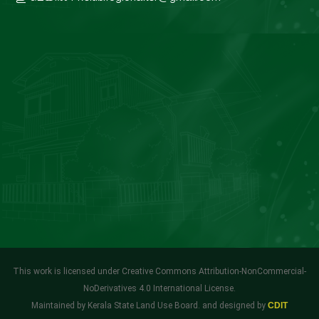
This work is licensed under Creative Commons Attribution-NonCommercial-
NoDerivatives 4.0 International License.
Maintained by Kerala State Land Use Board. and designed by
CDIT