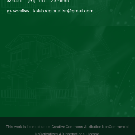
ഫോൺ : (91) 487 - 2321868
ഇ-മെയിൽ : kslub.regionaltsr@gmail.com
This work is licensed under Creative Commons Attribution-NonCommercial-
NoDerivatives 4.0 International License.