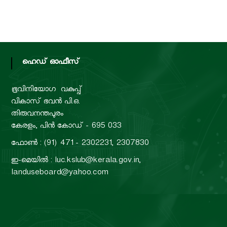
ഹെഡ് ഓഫീസ്
ഭൂവിനിയോഗ വകുപ്പ്
വികാസ് ഭവൻ പി.ഒ.
തിരുവനന്തപുരം
കേരളം, പിൻ കോഡ് - 695 033
ഫോൺ : (91) 471 - 2302231, 2307830
ഇ-മെയിൽ : luc.kslub@kerala.gov.in,
landuseboard@yahoo.com