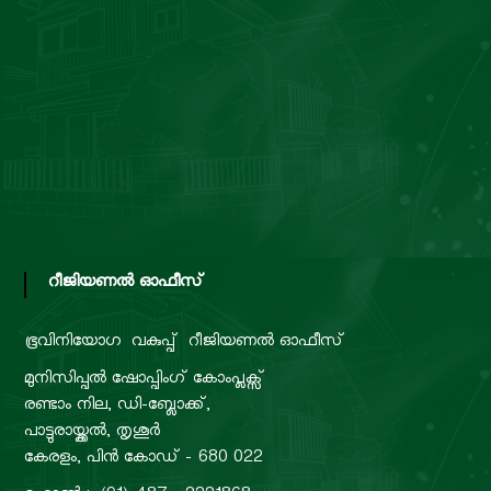
റീജിയണൽ ഓഫീസ്
ഭൂവിനിയോഗ വകുപ്പ്
റീജിയണൽ ഓഫീസ്
മുനിസിപ്പൽ ഷോപ്പിംഗ് കോംപ്ലക്സ്
രണ്ടാം നില, ഡി-ബ്ലോക്ക്,
പാട്ടുരായ്ക്കൽ, തൃശൂർ
കേരളം, പിൻ കോഡ് - 680 022