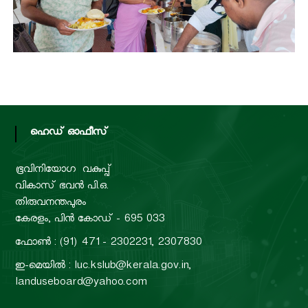
ഹെഡ് ഓഫീസ്
ഭൂവിനിയോഗ വകുപ്പ്
വികാസ് ഭവൻ പി.ഒ.
തിരുവനന്തപുരം
കേരളം, പിൻ കോഡ് - 695 033
ഫോൺ : (91) 471 - 2302231, 2307830
ഇ-മെയിൽ : luc.kslub@kerala.gov.in,
landuseboard@yahoo.com