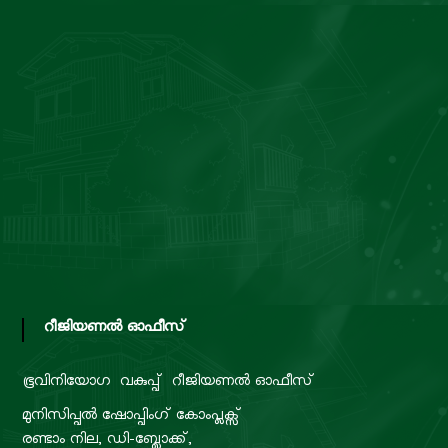
റീജിയണൽ ഓഫീസ്
ഭൂവിനിയോഗ വകുപ്പ്
റീജിയണൽ ഓഫീസ്
മുനിസിപ്പൽ ഷോപ്പിംഗ് കോംപ്ലക്സ്
രണ്ടാം നില, ഡി-ബ്ലോക്ക്,