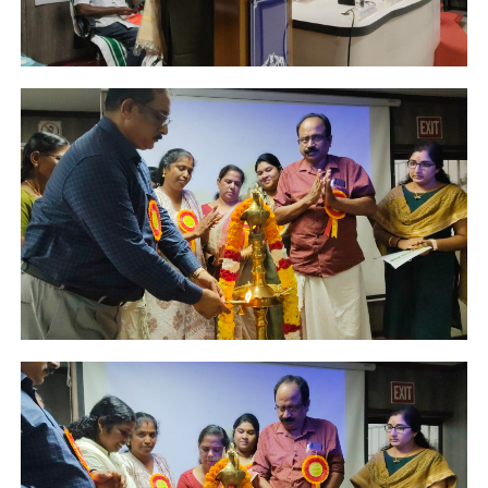
d
U
s
e
B
o
a