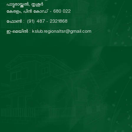
പാട്ടുരായ്ക്കൽ, തൃശൂർ
കേരളം, പിൻ കോഡ് - 680 022
ഫോൺ : (91) 487 - 2321868
ഇ-മെയിൽ : kslub.regionaltsr@gmail.com