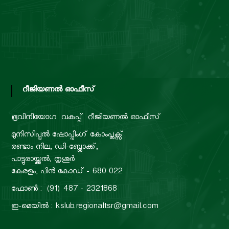
റീജിയണൽ ഓഫീസ്
ഭൂവിനിയോഗ വകുപ്പ്
റീജിയണൽ ഓഫീസ്
മുനിസിപ്പൽ ഷോപ്പിംഗ് കോംപ്ലക്സ്
രണ്ടാം നില, ഡി-ബ്ലോക്ക്,
പാട്ടുരായ്ക്കൽ, തൃശൂർ
കേരളം, പിൻ കോഡ് - 680 022
ഫോൺ : (91) 487 - 2321868
ഇ-മെയിൽ : kslub.regionaltsr@gmail.com