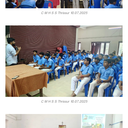
C M H S S Thrissur 10.07.2025
d
U
s
e
B
C M H S S Thrissur 10.07.2025
o
a