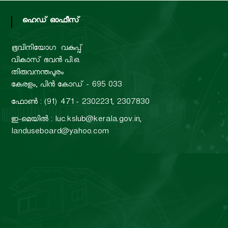
ഹെഡ് ഓഫീസ്
ഭൂവിനിയോഗ വകുപ്പ്
വികാസ് ഭവൻ പി.ഒ.
തിരുവനന്തപുരം
കേരളം, പിൻ കോഡ് - 695 033
ഫോൺ : (91) 471 - 2302231, 2307830
ഇ-മെയിൽ : luc.kslub@kerala.gov.in,
landuseboard@yahoo.com