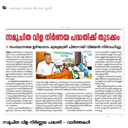
,
ഫോട്ടോ ഗാലറി
മീഡിയ സ്കാൻ
സമുചിത വിള നിർണ്ണയ പദ്ധതി – വാർത്തകൾ