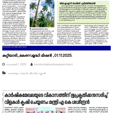
കുറ്റിയാടി_കേരസമൃദ്ധി മിഷൻ ,01.11.2025.
നവംബർ 1, 2025
keralastatelandusedepartment
,
ഫോട്ടോ ഗാലറി
മീഡിയ സ്കാൻ