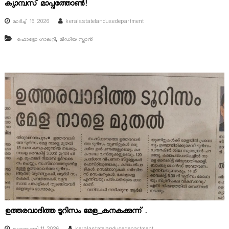
ക്യാമ്പസ് മാപ്പത്തോൺ!
മാർച്ച്‌ 16, 2026
keralastatelandusedepartment
r
,
ഫോട്ടോ ഗാലറി
മീഡിയ സ്കാൻ
d
ഉത്തരവാദിത്ത ടൂറിസം മേള_കനകക്കുന്ന് .