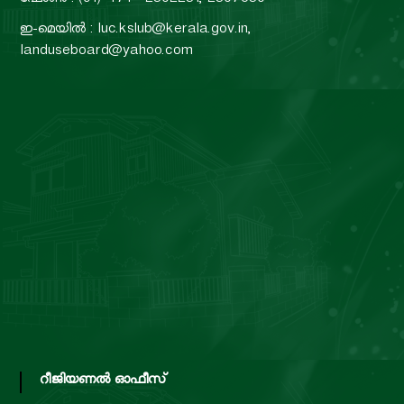
ഫോൺ : (91) 471 - 2302231, 2307830
ഇ-മെയിൽ : luc.kslub@kerala.gov.in,
landuseboard@yahoo.com
റീജിയണൽ ഓഫീസ്