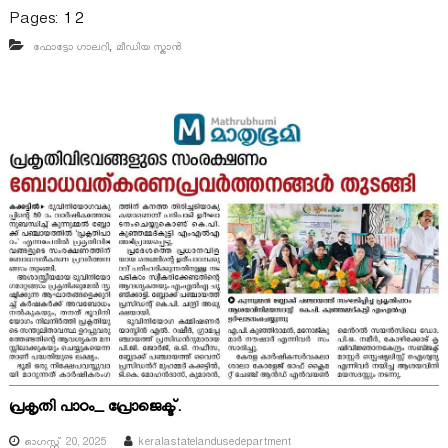
Pages:
1
2
,
ഫോട്ടോ ഗാലറി
മീഡിയ സ്കാൻ
പ്രകൃതി പാഠം_ പ്രോജെക്ട്.
ഓഗസ്റ്റ്‌ 20, 2025
keralastatelandusedepartment