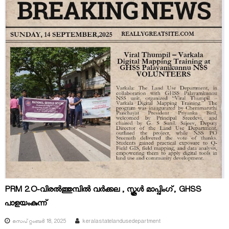
PRM 2.O-വിരൽത്തുമ്പിൽ വർക്കല , സ്കൂൾ മാപ്പിംഗ്, GHSS
പാളയംകുന്ന്
സെപ്റ്റംബർ 18, 2025
keralastatelandusedepartment