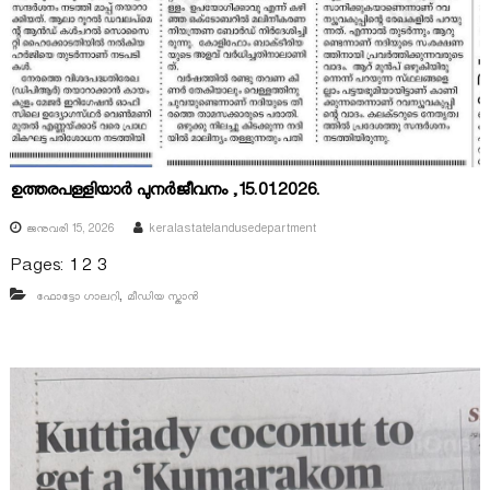
ഉത്തരപള്ളിയാർ പുനർജീവനം ,15.01.2026.
ജനുവരി 15, 2026
keralastatelandusedepartment
Pages:
1
2
3
,
ഫോട്ടോ ഗാലറി
മീഡിയ സ്കാൻ