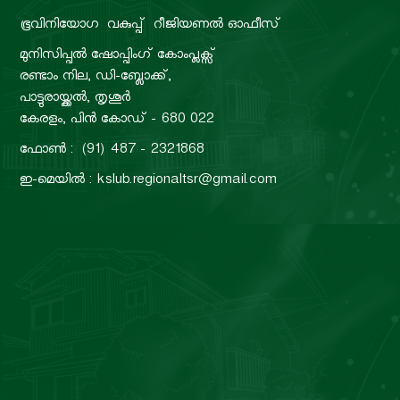
ഭൂവിനിയോഗ വകുപ്പ്
റീജിയണൽ ഓഫീസ്
മുനിസിപ്പൽ ഷോപ്പിംഗ് കോംപ്ലക്സ്
രണ്ടാം നില, ഡി-ബ്ലോക്ക്,
പാട്ടുരായ്ക്കൽ, തൃശൂർ
കേരളം, പിൻ കോഡ് - 680 022
ഫോൺ : (91) 487 - 2321868
ഇ-മെയിൽ : kslub.regionaltsr@gmail.com