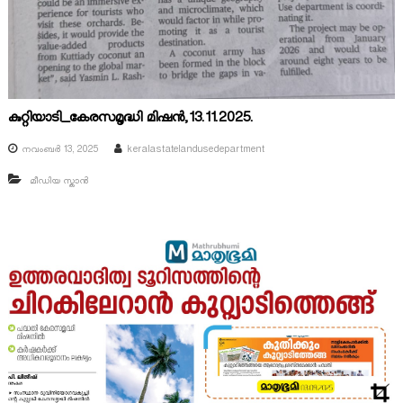
കുറ്റിയാടി_കേരസമൃദ്ധി മിഷൻ,13.11.2025.
നവംബർ 13, 2025
keralastatelandusedepartment
മീഡിയ സ്കാൻ