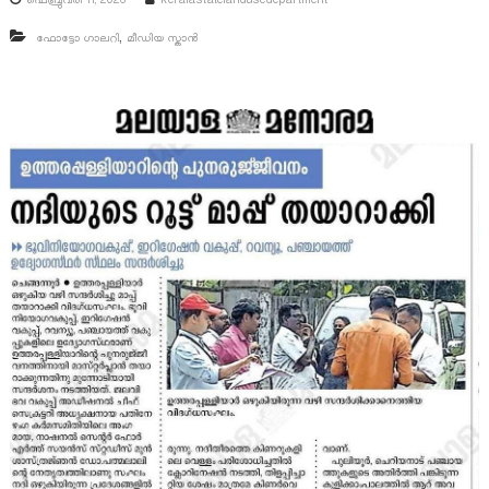
ഫെബ്രുവരി 11, 2026
keralastatelandusedepartment
,
ഫോട്ടോ ഗാലറി
മീഡിയ സ്കാൻ