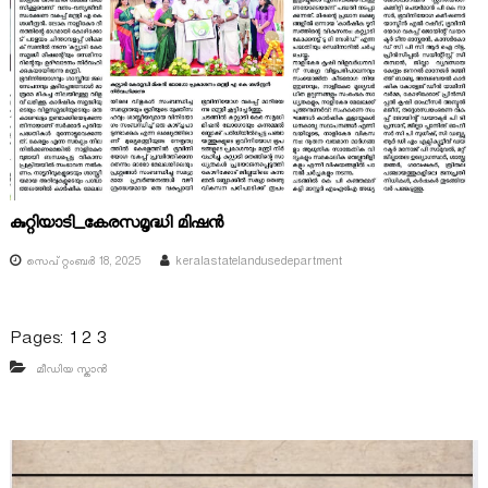
കുറ്റിയാടി_കേരസമൃദ്ധി മിഷൻ
സെപ്റ്റംബർ 18, 2025
keralastatelandusedepartment
Pages:
1
2
3
മീഡിയ സ്കാൻ