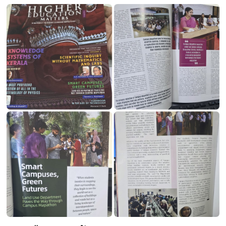
d
U
s
e
B
o
a