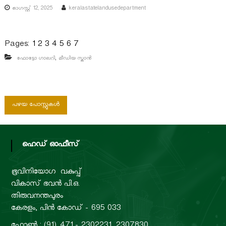
ഓഗസ്റ്റ്‌ 12, 2025
keralastatelandusedepartment
Pages:
1
2
3
4
5
6
7
,
ഫോട്ടോ ഗാലറി
മീഡിയ സ്കാൻ
പോ
പഴയ പോസ്റ്റുകൾ
സ്റ്റു
ഹെഡ് ഓഫീസ്
ക്ക
ളി
ഭൂവിനിയോഗ വകുപ്പ്
വികാസ് ഭവൻ പി.ഒ.
ലൂ
തിരുവനന്തപുരം
കേരളം, പിൻ കോഡ് - 695 033
ടെ